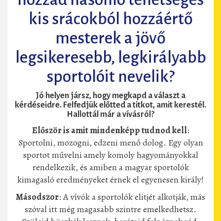
kis srácokból hozzáértő
mesterek a jövő
legsikeresebb, legkirályabb
sportolóit nevelik?
Jó helyen jársz, hogy megkapd a választ a
kérdéseidre. Felfedjük előtted a titkot, amit kerestél.
Hallottál már a vívásról?
Először is amit mindenképp tudnod kell
:
Sportolni, mozogni, edzeni menő dolog. Egy olyan
sportot művelni amely komoly hagyományokkal
rendelkezik, és amiben a magyar sportolók
kimagasló eredményeket érnek el egyenesen király!
Másodszor
: A vívók a sportolók elitjét alkotják, más
szóval itt még magasabb szintre emelkedhetsz.