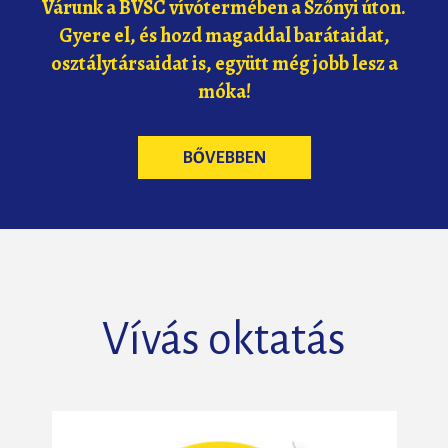
Várunk a BVSC vívótermében a Szőnyi úton.
Gyere el, és hozd magaddal barátaidat,
osztálytársaidat is, együtt még jobb lesz a
móka!
BŐVEBBEN
Vívás oktatás