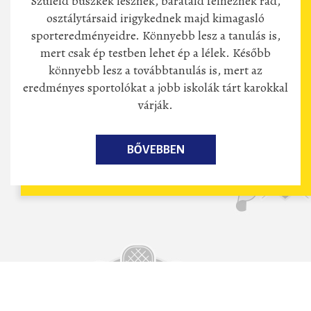
Szüleid büszkék lesznek, barátaid felnéznek rád,
osztálytársaid irigykednek majd kimagasló
sporteredményeidre. Könnyebb lesz a tanulás is,
mert csak ép testben lehet ép a lélek. Később
könnyebb lesz a továbbtanulás is, mert az
eredményes sportolókat a jobb iskolák tárt karokkal
várják.
BŐVEBBEN