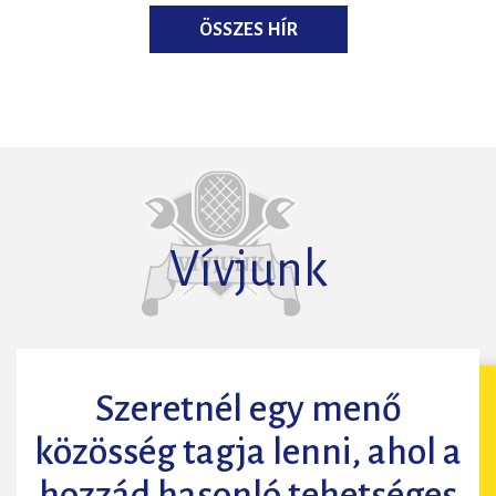
ÖSSZES HÍR
Vívjunk
Szeretnél egy menő
közösség tagja lenni, ahol a
hozzád hasonló tehetséges