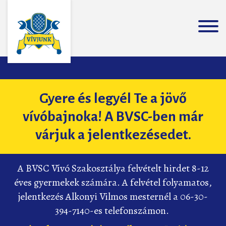
Gyere és legyél Te a jövő
vívóbajnoka! A BVSC-ben már
várjuk a jelentkezésedet.
A BVSC Vívó Szakosztálya felvételt hirdet 8-12
éves gyermekek számára. A felvétel folyamatos,
jelentkezés Alkonyi Vilmos mesternél a 06-30-
394-7140-es telefonszámon.