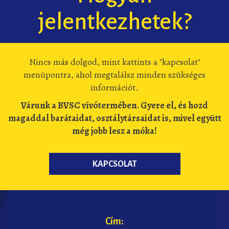
jelentkezhetek?
Nincs más dolgod, mint kattints a "kapcsolat"
menüpontra, ahol megtalálsz minden szükséges
információt.
Várunk a BVSC vívótermében. Gyere el, és hozd
magaddal barátaidat, osztálytársaidat is, mivel együtt
még jobb lesz a móka!
KAPCSOLAT
Cím: