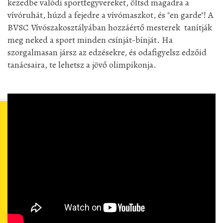
kezedbe valódi sportfegyvereket, öltsd magadra a
vívóruhát, húzd a fejedre a vívómaszkot, és "en garde"! A
BVSC Vívószakosztályában hozzáértő mesterek tanítják
meg neked a sport minden csínját-bínját. Ha
szorgalmasan jársz az edzésekre, és odafigyelsz edzőid
tanácsaira, te lehetsz a jövő olimpikonja.